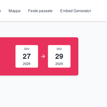
e
Mappa
Feste passate
Embed Generator
GIU
GIU
27
29
2025
2025