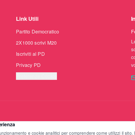
Link Utili
I
Partito Democratico
F
L
2X1000 scrivi M20
s
Iscriviti al PD
c
Privacy PD
vo
Preferenze Cookie
erienza
 funzionamento e cookie analitici per comprendere come utilizzi il sito. 