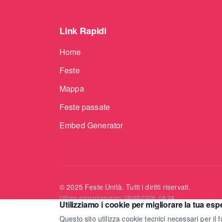
Link Rapidi
Home
Feste
Mappa
Feste passate
Embed Generator
©
2025
Feste Unità. Tutti i diritti riservati.
Ultimo aggiornamento:
08/08/2026, 06:24
Utilizziamo i cookie per migliorare la tua esp
Questo sito utilizza cookie tecnici necessari per il