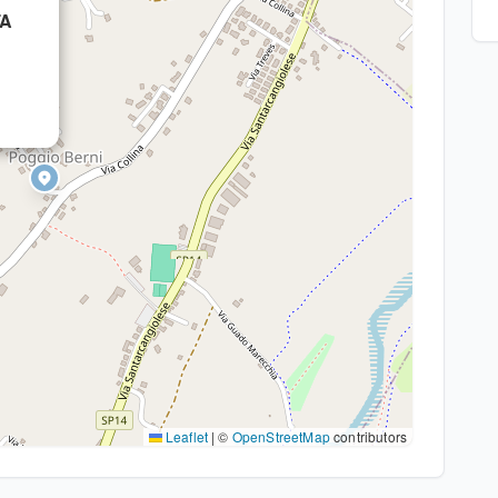
TA
Leaflet
|
©
OpenStreetMap
contributors