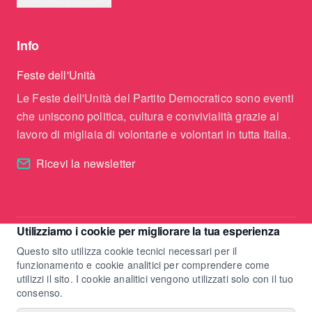
Info
Feste dell'Unità
Le Feste dell'Unità del Partito Democratico sono eventi
che uniscono politica, cultura e convivialità grazie al
lavoro di migliaia di volontarie e volontari in tutta Italia.
Ricevi la newsletter
Utilizziamo i cookie per migliorare la tua esperienza
©
2025
Feste Unità. Tutti i diritti riservati.
Questo sito utilizza cookie tecnici necessari per il
Ultimo aggiornamento:
07/08/2026, 13:53
funzionamento e cookie analitici per comprendere come
utilizzi il sito. I cookie analitici vengono utilizzati solo con il tuo
consenso.