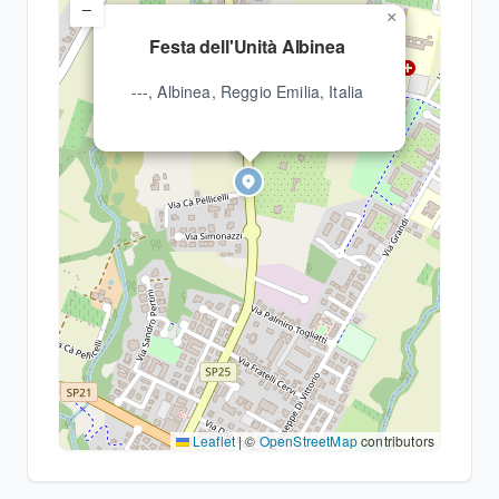
−
×
Festa dell'Unità Albinea
---, Albinea, Reggio Emilia, Italia
Leaflet
|
©
OpenStreetMap
contributors