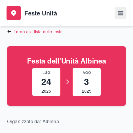
Feste Unità
Apri 
Torna alla lista delle feste
Festa dell'Unità Albinea
LUG
AGO
24
3
2025
2025
Organizzato da:
Albinea